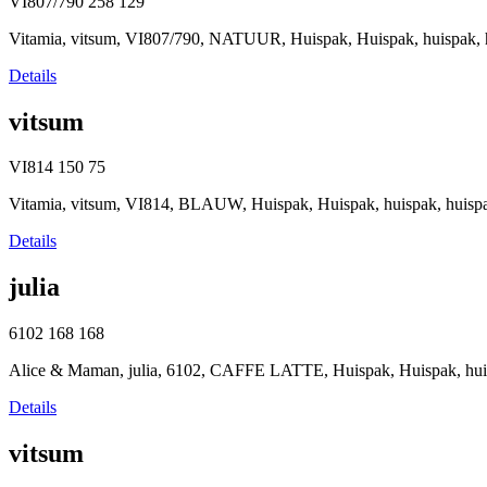
VI807/790
258
129
Vitamia, vitsum, VI807/790, NATUUR, Huispak, Huispak, huispak, 
Details
vitsum
VI814
150
75
Vitamia, vitsum, VI814, BLAUW, Huispak, Huispak, huispak, hui
Details
julia
6102
168
168
Alice & Maman, julia, 6102, CAFFE LATTE, Huispak, Huispak, hui
Details
vitsum