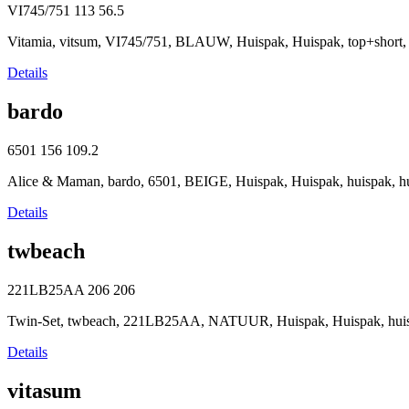
VI745/751
113
56.5
Vitamia, vitsum, VI745/751, BLAUW, Huispak, Huispak, top+short,
Details
bardo
6501
156
109.2
Alice & Maman, bardo, 6501, BEIGE, Huispak, Huispak, huispak, 
Details
twbeach
221LB25AA
206
206
Twin-Set, twbeach, 221LB25AA, NATUUR, Huispak, Huispak, huis
Details
vitasum