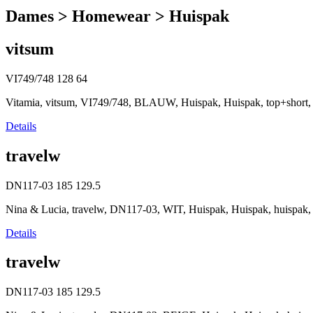
Dames > Homewear > Huispak
vitsum
VI749/748
128
64
Vitamia, vitsum, VI749/748, BLAUW, Huispak, Huispak, top+short,
Details
travelw
DN117-03
185
129.5
Nina & Lucia, travelw, DN117-03, WIT, Huispak, Huispak, huispak
Details
travelw
DN117-03
185
129.5