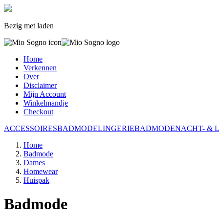
Bezig met laden
Home
Verkennen
Over
Disclaimer
Mijn Account
Winkelmandje
Checkout
ACCESSOIRES
BADMODE
LINGERIE
BADMODE
NACHT- & 
Home
Badmode
Dames
Homewear
Huispak
Badmode